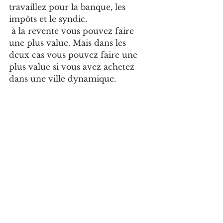
travaillez pour la banque, les 
impôts et le syndic.
 à la revente vous pouvez faire 
une plus value. Mais dans les 
deux cas vous pouvez faire une 
plus value si vous avez achetez 
dans une ville dynamique.
Bon à savoir
 :  ce qui sort de 
votre poche tous les mois: taxe 
foncier, charges de copropriété et 
prêt immobilier, si vous en avez 
fait un pour l'acquisition du bien.
5- Comment choisir un locataire 
? 
Quelque soit la ville où vous avez 