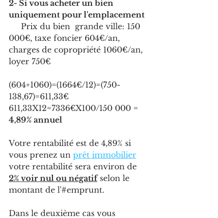
2- Si vous acheter un bien 
uniquement pour l'emplacement 
     Prix du bien  grande ville: 150 
000€, taxe foncier 604€/an, 
charges de copropriété 1060€/an, 
loyer 750€
(604+1060)=(1664€/12)=(750-
138,67)=611,33€
611,33X12=7336€X100/150 000 = 
4,89% annuel
Votre rentabilité est de 4,89% si 
vous prenez un 
prêt immobilier
votre rentabilité sera environ de 
2% voir nul ou négatif
 selon le 
montant de l'#emprunt.
Dans le deuxième cas vous 